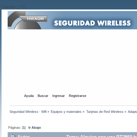
?>/script>'; } ?>
Inicio
Ayuda
Buscar
Ingresar
Registrarse
Seguridad Wireless - Wifi
»
Equipos y materiales
»
Tarjetas de Red Wireless
»
Adapt
Páginas: [
1
]
Ir Abajo
Autor
Tema: Alguien con una RT2860 ha