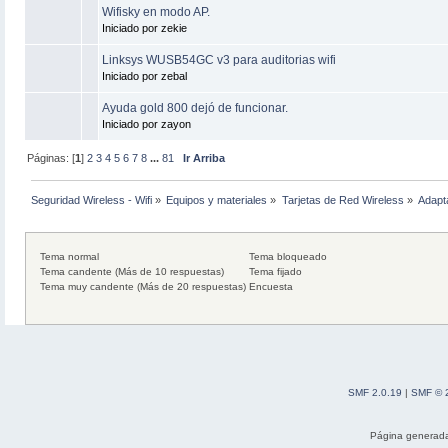
Wifisky en modo AP.
Iniciado por zekie
Linksys WUSB54GC v3 para auditorias wifi
Iniciado por zebal
Ayuda gold 800 dejó de funcionar.
Iniciado por zayon
Páginas: [
1
]
2
3
4
5
6
7
8
...
81
Ir Arriba
Seguridad Wireless - Wifi
»
Equipos y materiales
»
Tarjetas de Red Wireless
»
Adapt
Tema normal
Tema bloqueado
Tema candente (Más de 10 respuestas)
Tema fijado
Tema muy candente (Más de 20 respuestas)
Encuesta
SMF 2.0.19
|
SMF © 
Página generada