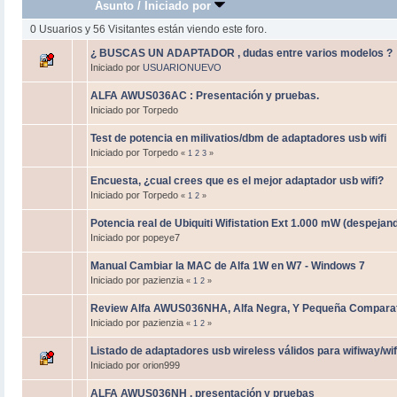
Asunto
/
Iniciado por
0 Usuarios y 56 Visitantes están viendo este foro.
¿ BUSCAS UN ADAPTADOR , dudas entre varios modelos ?
Iniciado por
USUARIONUEVO
ALFA AWUS036AC : Presentación y pruebas.
Iniciado por Torpedo
Test de potencia en milivatios/dbm de adaptadores usb wifi
Iniciado por Torpedo
«
1
2
3
»
Encuesta, ¿cual crees que es el mejor adaptador usb wifi?
Iniciado por Torpedo
«
1
2
»
Potencia real de Ubiquiti Wifistation Ext 1.000 mW (despejan
Iniciado por popeye7
Manual Cambiar la MAC de Alfa 1W en W7 - Windows 7
Iniciado por pazienzia
«
1
2
»
Review Alfa AWUS036NHA, Alfa Negra, Y Pequeña Compara
Iniciado por pazienzia
«
1
2
»
Listado de adaptadores usb wireless válidos para wifiway/wi
Iniciado por orion999
ALFA AWUS036NH , presentación y pruebas