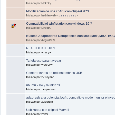
Iniciado por Makoky
Modificacion de una c54ru con chipset rt73
Iniciado por hadrianweb
«
1
2
3
4
5
6
7
8
9
»
Compatibilidad winfistation con windows 10 ?
Iniciado por DirectX
Buscas Adaptadores Compatibles con Mac (MBP, MBA, iMAC
Iniciado por diegui1989
REALTEK RTL8187L
Iniciado por ~mary~
Tarjeta usb para navegar
Iniciado por ^^DeVil^^
Comprar tarjeta de red inalambrica USB
Iniciado por zZtroyano
ubuntu 7.04 y ralink rt73
Iniciado por zxspectrum
adapt usb alta potencia, b/g/n, compatible modo monitor e inye
Iniciado por zulguruth
Usb zaapa con chipset Marvell
Iniciado por zoltar