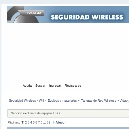
Inicio
Ayuda
Buscar
Ingresar
Registrarse
Seguridad Wireless - Wifi
»
Equipos y materiales
»
Tarjetas de Red Wireless
»
Adapt
Sección exclusiva de equipos USB
Páginas: [
1
]
2
3
4
5
6
7
8
...
81
Ir Abajo