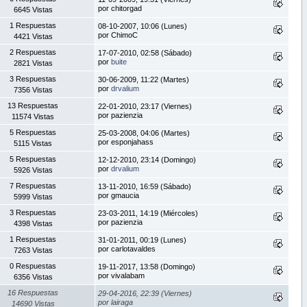
por chitorgad
6645 Vistas
1 Respuestas
08-10-2007, 10:06 (Lunes)
por ChimoC
4421 Vistas
2 Respuestas
17-07-2010, 02:58 (Sábado)
por
buite
2821 Vistas
3 Respuestas
30-06-2009, 11:22 (Martes)
por
drvalium
7356 Vistas
13 Respuestas
22-01-2010, 23:17 (Viernes)
por pazienzia
11574 Vistas
5 Respuestas
25-03-2008, 04:06 (Martes)
por esponjahass
5115 Vistas
5 Respuestas
12-12-2010, 23:14 (Domingo)
por
drvalium
5926 Vistas
7 Respuestas
13-11-2010, 16:59 (Sábado)
por gmaucia
5999 Vistas
3 Respuestas
23-03-2011, 14:19 (Miércoles)
por pazienzia
4398 Vistas
1 Respuestas
31-01-2011, 00:19 (Lunes)
por carlotavaldes
7263 Vistas
0 Respuestas
19-11-2017, 13:58 (Domingo)
por vivalabam
6356 Vistas
16 Respuestas
29-04-2016, 22:39 (Viernes)
por lairaga
14690 Vistas