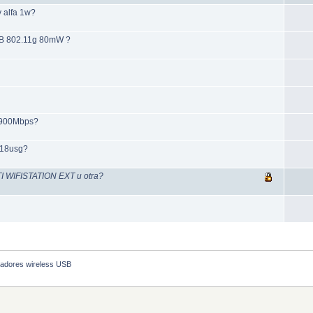
y alfa 1w?
SB 802.11g 80mW ?
 1900Mbps?
318usg?
I WIFISTATION EXT u otra?
adores wireless USB