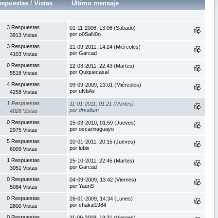
espuestas
/
Vistas
Último mensaje
3 Respuestas
01-11-2008, 13:06 (Sábado)
por o0SaN0o
3913 Vistas
3 Respuestas
21-09-2011, 14:24 (Miércoles)
por Garcad
4103 Vistas
0 Respuestas
22-03-2011, 22:43 (Martes)
por Quiquecasal
5518 Vistas
4 Respuestas
09-09-2009, 23:01 (Miércoles)
por uNbAs
4258 Vistas
1 Respuestas
11-01-2011, 01:21 (Martes)
por
drvalium
4028 Vistas
0 Respuestas
25-03-2010, 01:59 (Jueves)
por oscarinaguayo
2975 Vistas
5 Respuestas
20-01-2011, 20:15 (Jueves)
por lubix
6009 Vistas
1 Respuestas
25-10-2011, 22:45 (Martes)
por Garcad
3051 Vistas
0 Respuestas
04-09-2009, 13:42 (Viernes)
por YauriS
5084 Vistas
0 Respuestas
26-01-2009, 14:34 (Lunes)
por chakal1984
2800 Vistas
0 Respuestas
11-09-2009, 19:31 (Viernes)