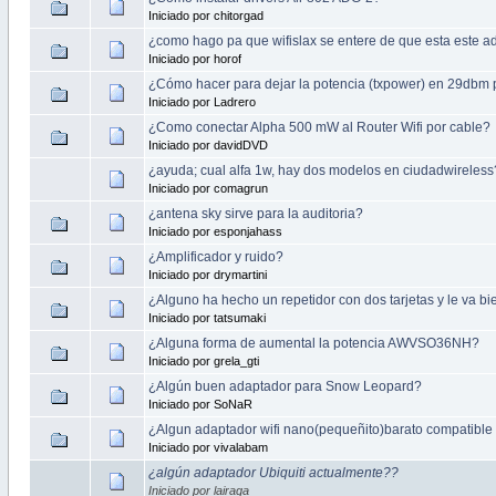
Iniciado por chitorgad
¿como hago pa que wifislax se entere de que esta este 
Iniciado por horof
¿Cómo hacer para dejar la potencia (txpower) en 29dbm
Iniciado por Ladrero
¿Como conectar Alpha 500 mW al Router Wifi por cable?
Iniciado por davidDVD
¿ayuda; cual alfa 1w, hay dos modelos en ciudadwireless
Iniciado por comagrun
¿antena sky sirve para la auditoria?
Iniciado por esponjahass
¿Amplificador y ruido?
Iniciado por drymartini
¿Alguno ha hecho un repetidor con dos tarjetas y le va bi
Iniciado por tatsumaki
¿Alguna forma de aumental la potencia AWVSO36NH?
Iniciado por grela_gti
¿Algún buen adaptador para Snow Leopard?
Iniciado por SoNaR
¿Algun adaptador wifi nano(pequeñito)barato compatibl
Iniciado por vivalabam
¿algún adaptador Ubiquiti actualmente??
Iniciado por lairaga