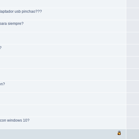
adaptador usb pinchao???
 para siempre?
?
en?
e con windows 10?