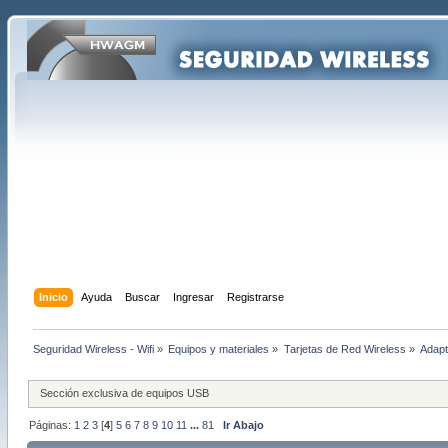
Inicio
Ayuda
Buscar
Ingresar
Registrarse
Seguridad Wireless - Wifi
»
Equipos y materiales
»
Tarjetas de Red Wireless
»
Adapt
Sección exclusiva de equipos USB
Páginas:
1
2
3
[
4
]
5
6
7
8
9
10
11
...
81
Ir Abajo