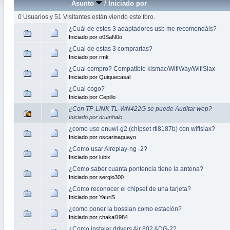
Asunto
/
Iniciado por
0 Usuarios y 51 Visitantes están viendo este foro.
¿Cuál de estos 3 adaptadores usb me recomendáis?
Iniciado por o0SaN0o
¿Cual de estas 3 comprarias?
Iniciado por rmk
¿Cual compro? Compatible kismac/WifiWay/WifiSlax
Iniciado por Quiquecasal
¿Cual cogo?
Iniciado por Cepillo
¿Con TP-LINK TL-WN422G se puede Auditar wep?
Iniciado por drumhalo
¿como uso enuwi-g2 (chipset rtl8187b) con wifislax?
Iniciado por oscarinaguayo
¿Como usar Aireplay-ng -2?
Iniciado por lubix
¿Como saber cuanta pontencia tiene la antena?
Iniciado por sergio300
¿Como reconocer el chipset de una tarjeta?
Iniciado por YauriS
¿como poner la bosslan como estación?
Iniciado por chakal1984
¿Como instalar drivers Air 802 ADG-2?