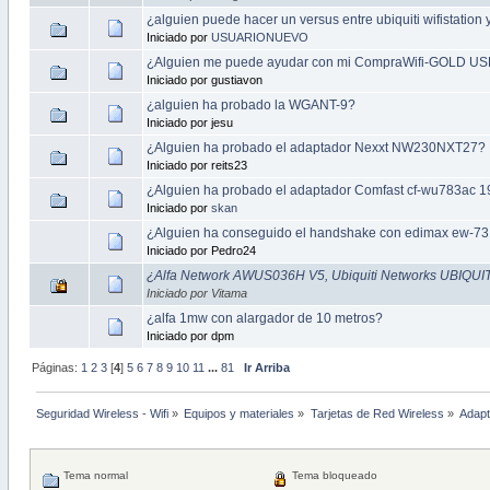
¿alguien puede hacer un versus entre ubiquiti wifistation 
Iniciado por
USUARIONUEVO
¿Alguien me puede ayudar con mi CompraWifi-GOLD U
Iniciado por gustiavon
¿alguien ha probado la WGANT-9?
Iniciado por jesu
¿Alguien ha probado el adaptador Nexxt NW230NXT27?
Iniciado por reits23
¿Alguien ha probado el adaptador Comfast cf-wu783ac
Iniciado por
skan
¿Alguien ha conseguido el handshake con edimax ew-7
Iniciado por Pedro24
¿Alfa Network AWUS036H V5, Ubiquiti Networks UBIQUIT
Iniciado por Vitama
¿alfa 1mw con alargador de 10 metros?
Iniciado por dpm
Páginas:
1
2
3
[
4
]
5
6
7
8
9
10
11
...
81
Ir Arriba
Seguridad Wireless - Wifi
»
Equipos y materiales
»
Tarjetas de Red Wireless
»
Adapt
Tema normal
Tema bloqueado