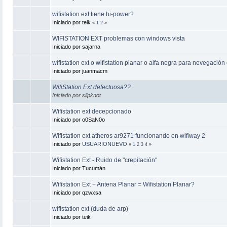
wifistation ext tiene hi-power?
Iniciado por teik
«
1
2
»
WIFISTATION EXT problemas con windows vista
Iniciado por sajarna
wifistation ext o wifistation planar o alfa negra para nevegación
Iniciado por juanmacm
WifiStation Ext defectuosa??
Iniciado por slipknot
Wifistation ext decepcionado
Iniciado por o0SaN0o
Wifistation ext atheros ar9271 funcionando en wifiway 2
Iniciado por
USUARIONUEVO
«
1
2
3
4
»
Wifistation Ext - Ruido de "crepitación"
Iniciado por Tucumán
Wifistation Ext + Antena Planar = Wifistation Planar?
Iniciado por qzwxsa
wifistation ext (duda de arp)
Iniciado por teik