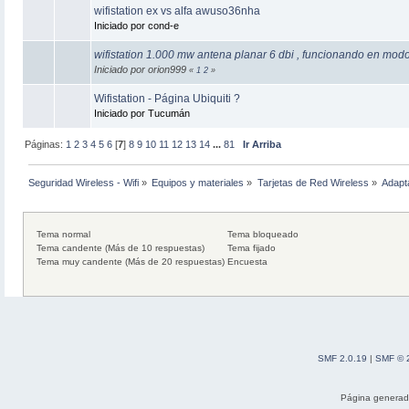
wifistation ex vs alfa awuso36nha
Iniciado por cond-e
wifistation 1.000 mw antena planar 6 dbi , funcionando en mod
Iniciado por orion999
«
1
2
»
Wifistation - Página Ubiquiti ?
Iniciado por Tucumán
Páginas:
1
2
3
4
5
6
[
7
]
8
9
10
11
12
13
14
...
81
Ir Arriba
Seguridad Wireless - Wifi
»
Equipos y materiales
»
Tarjetas de Red Wireless
»
Adapt
Tema normal
Tema bloqueado
Tema candente (Más de 10 respuestas)
Tema fijado
Tema muy candente (Más de 20 respuestas)
Encuesta
SMF 2.0.19
|
SMF © 
Página generad