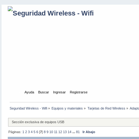
Inicio
Ayuda
Buscar
Ingresar
Registrarse
Seguridad Wireless - Wifi
»
Equipos y materiales
»
Tarjetas de Red Wireless
»
Adapt
Sección exclusiva de equipos USB
Páginas:
1
2
3
4
5
6
[
7
]
8
9
10
11
12
13
14
...
81
Ir Abajo