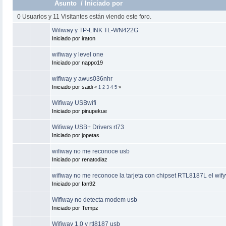
Asunto
/
Iniciado por
0 Usuarios y 11 Visitantes están viendo este foro.
Wifiway y TP-LINK TL-WN422G
Iniciado por iraton
wifiway y level one
Iniciado por nappo19
wifiway y awus036nhr
Iniciado por saidi
«
1
2
3
4
5
»
Wifiway USBwifi
Iniciado por pinupekue
Wifiway USB+ Drivers rt73
Iniciado por jopetas
wifiway no me reconoce usb
Iniciado por renatodiaz
wifiway no me reconoce la tarjeta con chipset RTL8187L el wif
Iniciado por Ian92
Wifiway no detecta modem usb
Iniciado por Tempz
Wifiway 1.0 y rtl8187 usb