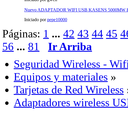
Nuevo ADAPTADOR WIFI USB KASENS 5000MW K
Iniciado por
pepe10000
Páginas:
1
...
42
43
44
45
4
56
...
81
Ir Arriba
Seguridad Wireless - Wif
Equipos y materiales
»
Tarjetas de Red Wireless
Adaptadores wireless U