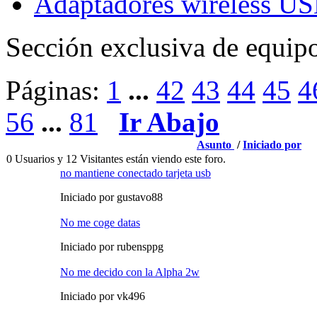
Adaptadores wireless U
Sección exclusiva de equi
Páginas:
1
...
42
43
44
45
4
56
...
81
Ir Abajo
Asunto
/
Iniciado por
0 Usuarios y 12 Visitantes están viendo este foro.
no mantiene conectado tarjeta usb
Iniciado por gustavo88
No me coge datas
Iniciado por rubensppg
No me decido con la Alpha 2w
Iniciado por vk496