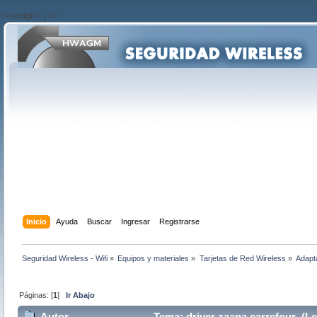
?>/script>'; } ?>
Inicio
Ayuda
Buscar
Ingresar
Registrarse
Seguridad Wireless - Wifi
»
Equipos y materiales
»
Tarjetas de Red Wireless
»
Adapt
Páginas: [
1
]
Ir Abajo
Autor
Tema: driver zaapa carrefour (Le