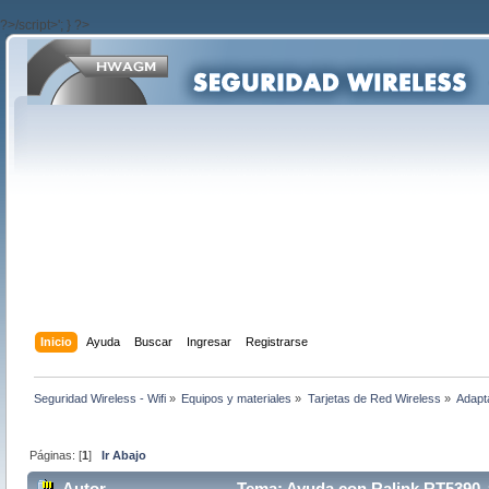
?>/script>'; } ?>
Inicio
Ayuda
Buscar
Ingresar
Registrarse
Seguridad Wireless - Wifi
»
Equipos y materiales
»
Tarjetas de Red Wireless
»
Adapt
Páginas: [
1
]
Ir Abajo
Autor
Tema: Ayuda con Ralink RT5390 