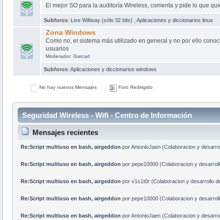
El mejor SO para la auditoría Wireless, comenta y pide lo que qui
Subforos
:
Live Wifiway (sólo 32 bits)
,
Aplicaciones y diccionarios linux
Zona Windows
Como no, el sistema más utilizado en general y no por ello conoc
usuarios
Moderador:
Garcad
Subforos
:
Aplicaciones y diccionarios windows
No hay nuevos Mensajes
Foro Redirigido
Seguridad Wireless - Wifi - Centro de Información
Mensajes recientes
Re:Script multiuso en bash, airgeddon
por
AntonioJaen
(
Colaboracion y desarrol
Re:Script multiuso en bash, airgeddon
por
pepe10000
(
Colaboracion y desarroll
Re:Script multiuso en bash, airgeddon
por
v1s1t0r
(
Colaboracion y desarrollo d
Re:Script multiuso en bash, airgeddon
por
pepe10000
(
Colaboracion y desarroll
Re:Script multiuso en bash, airgeddon
por
AntonioJaen
(
Colaboracion y desarrol