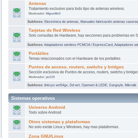
Antenas
Tratamiento exclusivo para todo tipo de antenas wireless.
Moderador:
Miguelillo0
Subforos
:
Electrónica de antenas
,
Manuales fabricación antenas casera
Tarjetas de Red Wireless
Solo consultas de Hardware, hay secciones para problemas en S
Subforos
:
Adaptadores wireless PCMCIA / ExpressCard
,
Adaptadores wir
Portátiles
Temas relaccionados con el Hardware de los portatiles
Puntos de acceso, routers, switchs y bridges
Sección exclusiva de Puntos de acceso, routers, switchs y bridge
Moderador:
jar229
Subforos
:
linksys wrt54gx
,
Dd-wrt
,
Openwrt & LEDE
,
Gargoyle
,
Mikrotik
Sistemas operativos
Universo Android
Todo sobre Android
Otros sistemas y plataformas
No solo existe Linux y Windows, hay mas plataformas.
Zona GNU/Linux